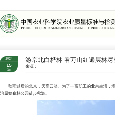
>
组织机构
>
职能部门
游京北白桦林 看万山红遍层林尽染
2024
15
来源：
Oct
秋雨过后的北京，天高云淡。为了丰富职工的业余生活，增
沟原始森林公园徒步秋游。