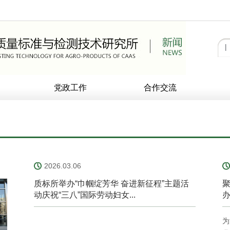
党政工作
合作交流
2026.03.06
质标所举办“巾帼绽芳华 奋进新征程”主题活
聚
动庆祝“三八”国际劳动妇女...
办
为