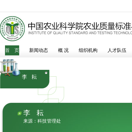
>
首 页
组织机构
>
新闻动态
职能部门
概 况
组织机构
人才队伍
李 耘
李 耘
来源：科技管理处