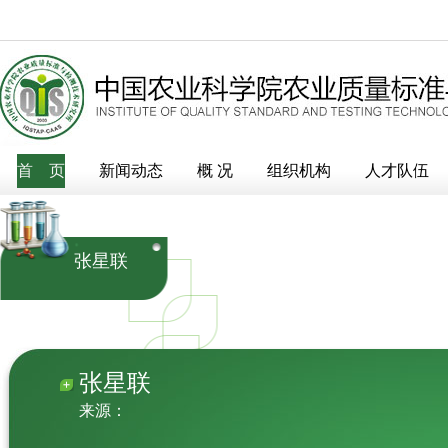
>
首 页
组织机构
>
新闻动态
职能部门
概 况
组织机构
人才队伍
张星联
张星联
来源：